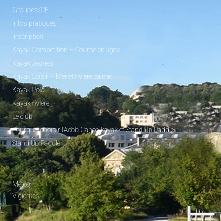
Groupes/CE
Infos pratiques
Inscription
Kayak Compétition – Course en ligne
Kayak Jeunes
Kayak Loisir – Mer et rivière calme
Kayak Polo
Kayak rivière
Le club
Pourquoi choisir l’Acbb Canoe-kayak et Stand Up Paddle
Stand Up Paddle
_
Météo
Vigicrues