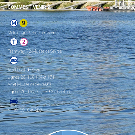
COMMENT VENIR ?
Metro Ligne 9-Pont de Sèvres
Tramway T2-Musée de Sèvres
Arrêt Pont-de-Sèvres
Lignes 26, 160,169 et 171
Arrêt Musée de Sèvres
Lignes 26, 169, 71, 179 279 et 469
N118, D910 et RD7