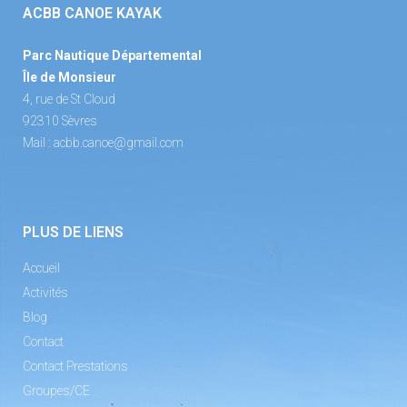
ACBB CANOE KAYAK
Parc Nautique Départemental
Île de Monsieur
4, rue de St Cloud
92310 Sèvres
Mail :
acbb.canoe@gmail.com
PLUS DE LIENS
Accueil
Activités
Blog
Contact
Contact Prestations
Groupes/CE