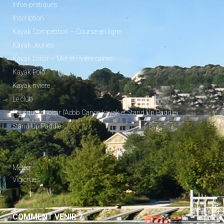
Infos pratiques
Inscription
Kayak Compétition – Course en ligne
Kayak Jeunes
Kayak Loisir – Mer et rivière calme
Kayak Polo
Kayak rivière
Le club
Pourquoi choisir l’Acbb Canoe-kayak et Stand Up Paddle
Stand Up Paddle
_
Météo
Vigicrues
COMMENT VENIR ?