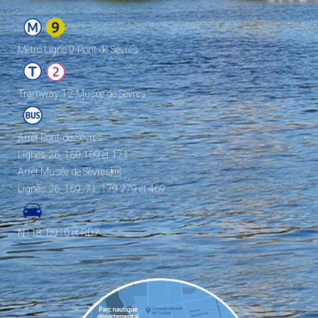
Metro Ligne 9-Pont de Sèvres
Tramway T2-Musée de Sèvres
Arrêt Pont-de-Sèvres
Lignes 26, 160,169 et 171
Arrêt Musée de Sèvres
Lignes 26, 169, 71, 179 279 et 469
N118, D910 et RD7