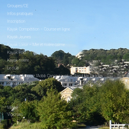
Groupes/CE
Infos pratiques
Inscription
Kayak Compétition – Course en ligne
Kayak Jeunes
Kayak Loisir – Mer et rivière calme
Kayak Polo
Kayak rivière
Le club
Pourquoi choisir l’Acbb Canoe-kayak et Stand Up Paddle
Stand Up Paddle
_
Météo
Vigicrues