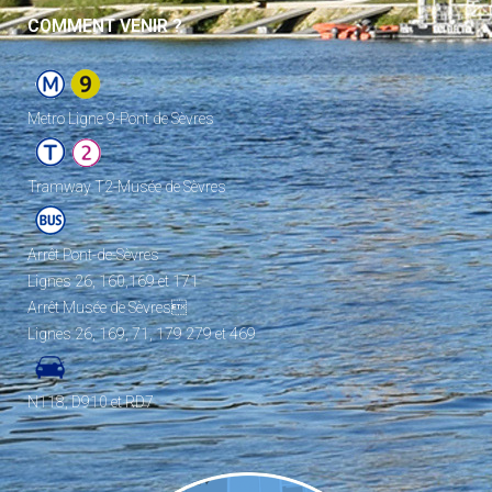
COMMENT VENIR ?
Metro Ligne 9-Pont de Sèvres
Tramway T2-Musée de Sèvres
Arrêt Pont-de-Sèvres
Lignes 26, 160,169 et 171
Arrêt Musée de Sèvres
Lignes 26, 169, 71, 179 279 et 469
N118, D910 et RD7