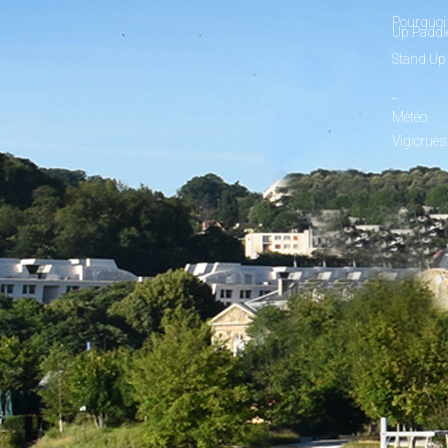
Pourquoi 
Up Paddl
Stand Up
_
Météo
Vigicrues