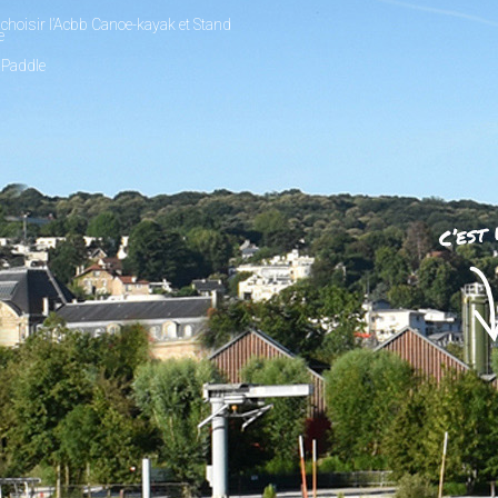
choisir l’Acbb Canoe-kayak et Stand
e
 Paddle