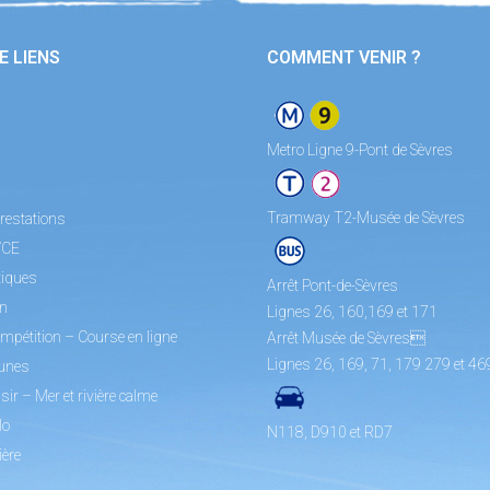
E LIENS
COMMENT VENIR ?
Metro Ligne 9-Pont de Sèvres
Tramway T2-Musée de Sèvres
restations
/CE
tiques
Arrêt Pont-de-Sèvres
on
Lignes 26, 160,169 et 171
mpétition – Course en ligne
Arrêt Musée de Sèvres
Lignes 26, 169, 71, 179 279 et 46
unes
sir – Mer et rivière calme
lo
N118, D910 et RD7
ière