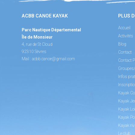
ACBB CANOE KAYAK
PLUS D
Accueil
Parc Nautique Départemental
Activités
Île de Monsieur
Blog
4, rue de St Cloud
92310 Sèvres
Contact
Mail :
acbb.canoe@gmail.com
Contact P
Groupes
Infos pra
Inscripti
Kayak Co
Kayak Je
Kayak Loi
Kayak Po
Kayak riv
Le club