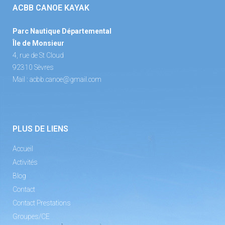
ACBB CANOE KAYAK
Parc Nautique Départemental
Île de Monsieur
4, rue de St Cloud
92310 Sèvres
Mail :
acbb.canoe@gmail.com
PLUS DE LIENS
Accueil
Activités
Blog
Contact
Contact Prestations
Groupes/CE