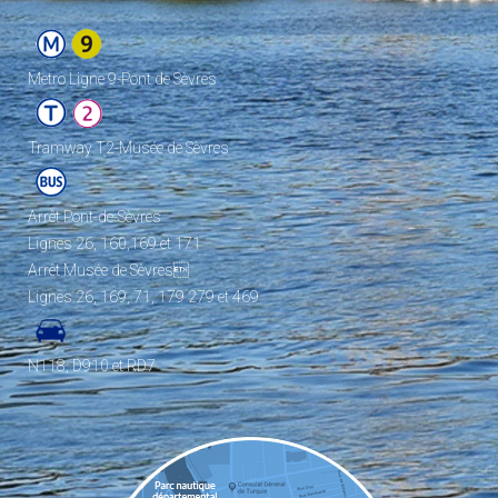
Metro Ligne 9-Pont de Sèvres
Tramway T2-Musée de Sèvres
Arrêt Pont-de-Sèvres
Lignes 26, 160,169 et 171
Arrêt Musée de Sèvres
Lignes 26, 169, 71, 179 279 et 469
N118, D910 et RD7