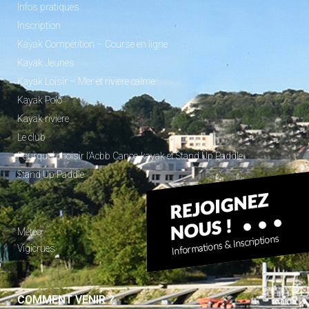
Infos pratiques
Inscription
Kayak Compétition – Course en ligne
Kayak Jeunes
Kayak Loisir – Mer et rivière calme
Kayak Polo
Kayak rivière
Le club
Pourquoi choisir l’Acbb Canoe-kayak et Stand Up Paddle
Stand Up Paddle
_
Météo
Vigicrues
COMMENT VENIR ?