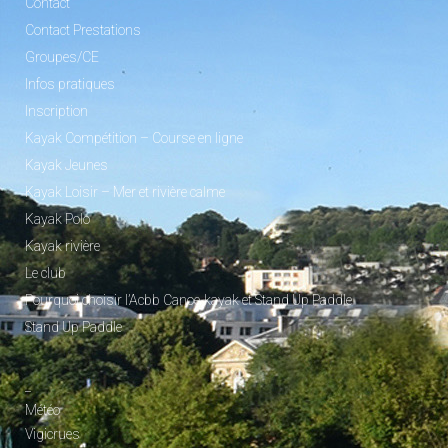
Contact
Contact Prestations
Groupes/CE
Infos pratiques
Inscription
Kayak Compétition – Course en ligne
Kayak Jeunes
Kayak Loisir – Mer et rivière calme
Kayak Polo
Kayak rivière
Le club
Pourquoi choisir l’Acbb Canoe-kayak et Stand Up Paddle
Stand Up Paddle
_
Météo
Vigicrues