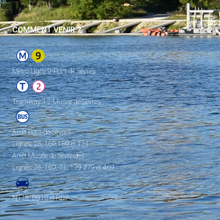
COMMENT VENIR ?
Metro Ligne 9-Pont de Sèvres
Tramway T2-Musée de Sèvres
Arrêt Pont-de-Sèvres
Lignes 26, 160,169 et 171
Arrêt Musée de Sèvres
Lignes 26, 169, 71, 179 279 et 469
N118, D910 et RD7