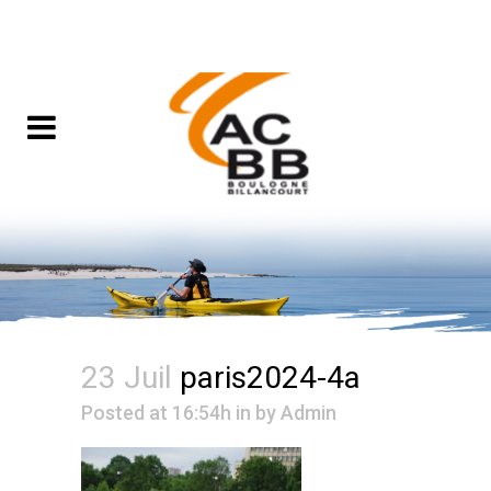
23 Juil
paris2024-4a
Posted at 16:54h
in
by
Admin