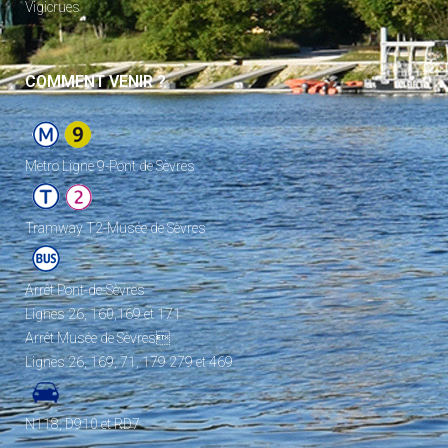
Vigicrues
COMMENT VENIR ?
Metro Ligne 9-Pont de Sèvres
Tramway T2-Musée de Sèvres
Arrêt Pont-de-Sèvres
Lignes 26, 160,169 et 171
Arrêt Musée de Sèvres
Lignes 26, 169, 71, 179 279 et 469
N118, D910 et RD7