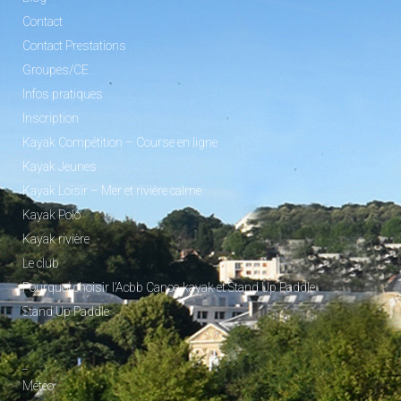
Contact
Contact Prestations
Groupes/CE
Infos pratiques
Inscription
Kayak Compétition – Course en ligne
Kayak Jeunes
Kayak Loisir – Mer et rivière calme
Kayak Polo
Kayak rivière
Le club
Pourquoi choisir l’Acbb Canoe-kayak et Stand Up Paddle
Stand Up Paddle
_
Météo