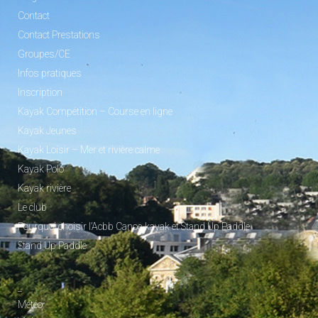
Contact
Contact Prestations
Groupes/CE
Infos pratiques
Inscription
Kayak Compétition – Course en ligne
Kayak Jeunes
Kayak Loisir – Mer et rivière calme
Kayak Polo
Kayak rivière
Le club
Pourquoi choisir l’Acbb Canoe-kayak et Stand Up Paddle
Stand Up Paddle
_
Météo