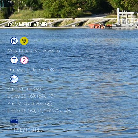
Vigicrues
COMMENT VENIR ?
Metro Ligne 9-Pont de Sèvres
Tramway T2-Musée de Sèvres
Arrêt Pont-de-Sèvres
Lignes 26, 160,169 et 171
Arrêt Musée de Sèvres
Lignes 26, 169, 71, 179 279 et 469
N118, D910 et RD7