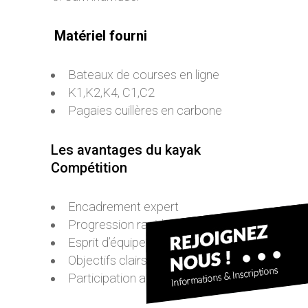
Matériel fourni
Bateaux de courses en ligne
K1,K2,K4, C1,C2
Pagaies cuillères en carbone
Les avantages du kayak
Compétition
Encadrement expert
Progression rapide
Esprit d’équipe
Objectifs clairs
Participation aux compétitions