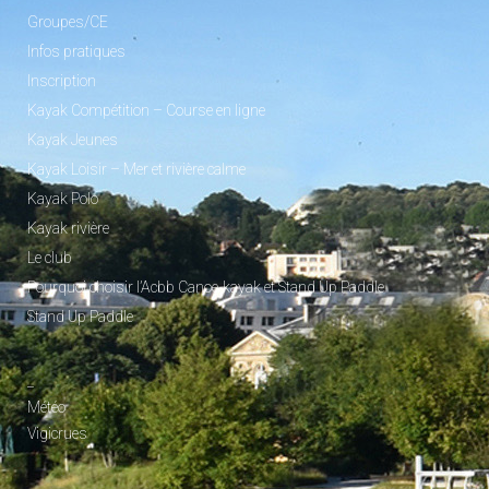
Groupes/CE
Infos pratiques
Inscription
Kayak Compétition – Course en ligne
Kayak Jeunes
Kayak Loisir – Mer et rivière calme
Kayak Polo
Kayak rivière
Le club
Pourquoi choisir l’Acbb Canoe-kayak et Stand Up Paddle
Stand Up Paddle
_
Météo
Vigicrues