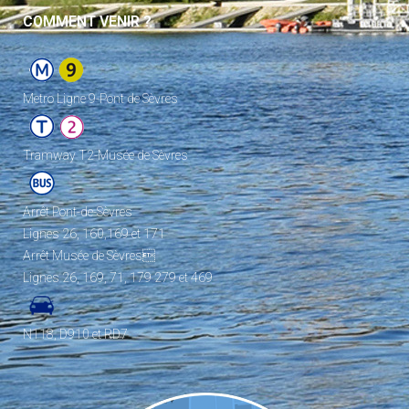
COMMENT VENIR ?
Metro Ligne 9-Pont de Sèvres
Tramway T2-Musée de Sèvres
Arrêt Pont-de-Sèvres
Lignes 26, 160,169 et 171
Arrêt Musée de Sèvres
Lignes 26, 169, 71, 179 279 et 469
N118, D910 et RD7