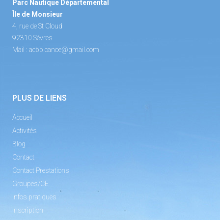
Parc Nautique Départemental
Île de Monsieur
4, rue de St Cloud
92310 Sèvres
Mail :
acbb.canoe@gmail.com
PLUS DE LIENS
Accueil
Activités
Blog
Contact
Contact Prestations
Groupes/CE
Infos pratiques
Inscription