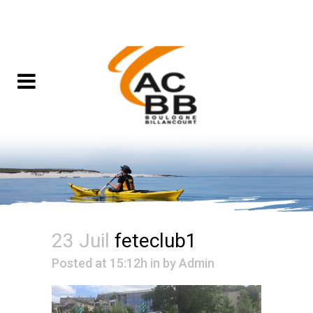
23 Juil
feteclub1
Posted at 15:12h
in
by
Admin