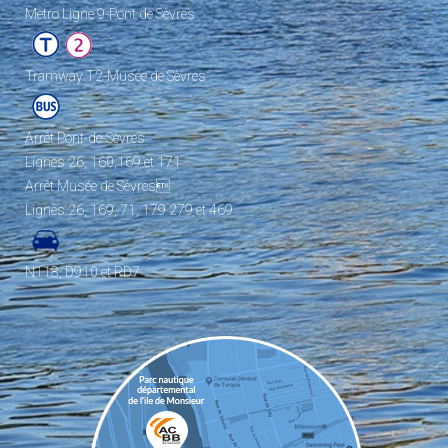
Metro Ligne 9-Pont de Sèvres
Tramway T2-Musée de Sèvres
Arrêt Pont-de-Sèvres
Lignes 26, 160,169 et 171
Arrêt Musée de Sèvres
Lignes 26, 169, 71, 179 279 et 469
N118, D910 et RD7