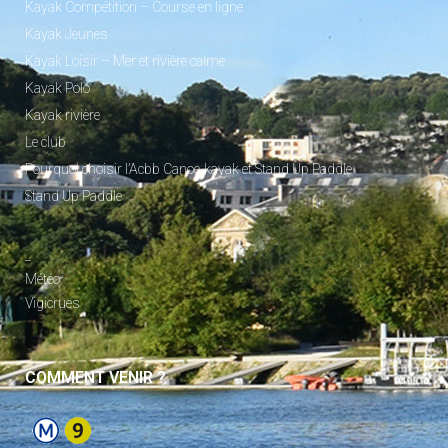
Kayak Compétition – Course en ligne
Kayak Jeunes
Kayak Loisir – Mer et rivière calme
Kayak Polo
Kayak rivière
Le club
Pourquoi choisir l’Acbb Canoe-kayak et Stand Up Paddle
Stand Up Paddle
_
Météo
Vigicrues
COMMENT VENIR ?