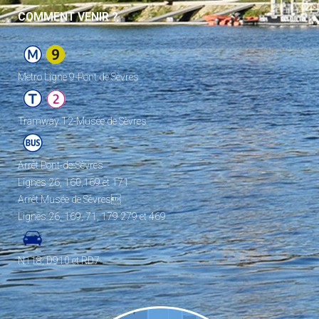
COMMENT VENIR ?
Metro Ligne 9-Pont de Sèvres
Tramway T2-Musée de Sèvres
Arrêt Pont-de-Sèvres
Lignes 26, 160,169 et 171
Arrêt Musée de Sèvres
Lignes 26, 169, 71, 179 279 et 469
N118, D910 et RD7