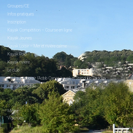
Groupes/CE
Infos pratiques
Inscription
Kayak Compétition – Course en ligne
Kayak Jeunes
Kayak Loisir – Mer et rivière calme
Kayak Polo
Kayak rivière
Le club
Pourquoi choisir l’Acbb Canoe-kayak et Stand Up Paddle
Stand Up Paddle
_
Météo
Vigicrues