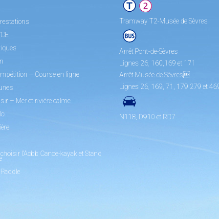
Tramway T2-Musée de Sèvres
restations
/CE
tiques
Arrêt Pont-de-Sèvres
on
Lignes 26, 160,169 et 171
mpétition – Course en ligne
Arrêt Musée de Sèvres
Lignes 26, 169, 71, 179 279 et 46
unes
sir – Mer et rivière calme
lo
N118, D910 et RD7
ière
choisir l’Acbb Canoe-kayak et Stand
e
 Paddle