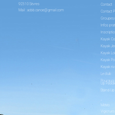
92310 Sèvres
Contact
Mail :
acbb.canoe@gmail.com
Contact P
Groupes
Infos pra
Inscripti
Kayak Co
Kayak Je
Kayak Loi
Kayak Po
Kayak riv
Le club
Pourquoi 
Up Paddl
Stand Up
_
Météo
Vigicrues