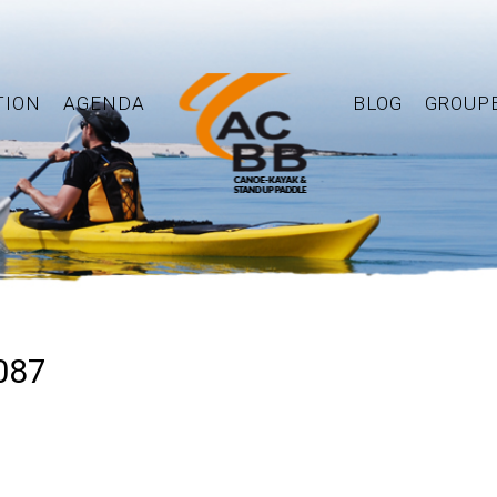
TION
AGENDA
BLOG
GROUP
087