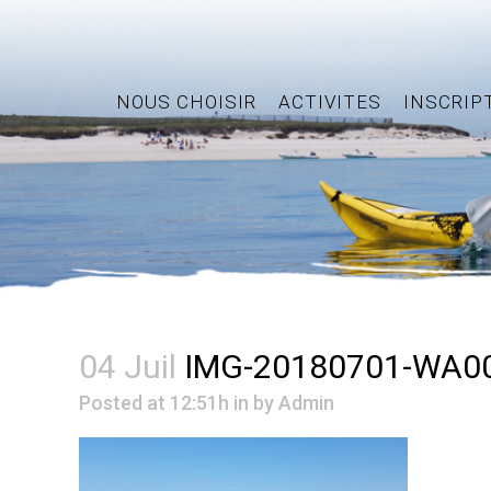
NOUS CHOISIR
ACTIVITES
INSCRIP
04 Juil
IMG-20180701-WA0
Posted at 12:51h
in
by
Admin