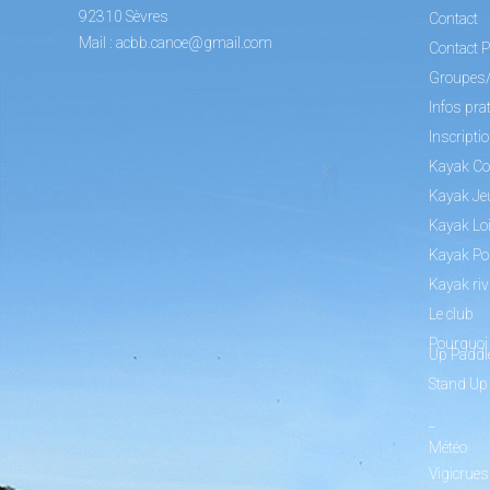
92310 Sèvres
Contact
Mail :
acbb.canoe@gmail.com
Contact P
Groupes
Infos pra
Inscripti
Kayak Co
Kayak Je
Kayak Loi
Kayak Po
Kayak riv
Le club
Pourquoi 
Up Paddl
Stand Up
_
Météo
Vigicrues