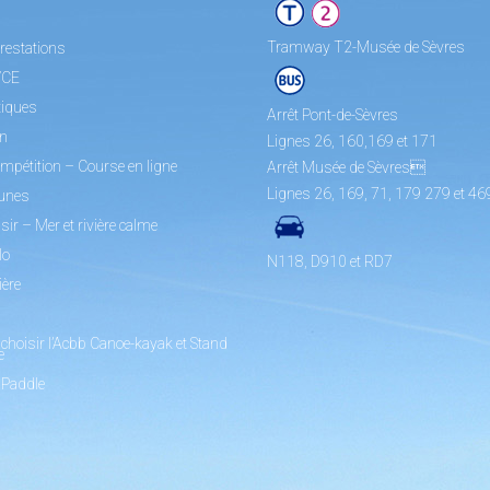
Tramway T2-Musée de Sèvres
restations
/CE
tiques
Arrêt Pont-de-Sèvres
on
Lignes 26, 160,169 et 171
mpétition – Course en ligne
Arrêt Musée de Sèvres
Lignes 26, 169, 71, 179 279 et 46
unes
sir – Mer et rivière calme
lo
N118, D910 et RD7
ière
choisir l’Acbb Canoe-kayak et Stand
e
 Paddle