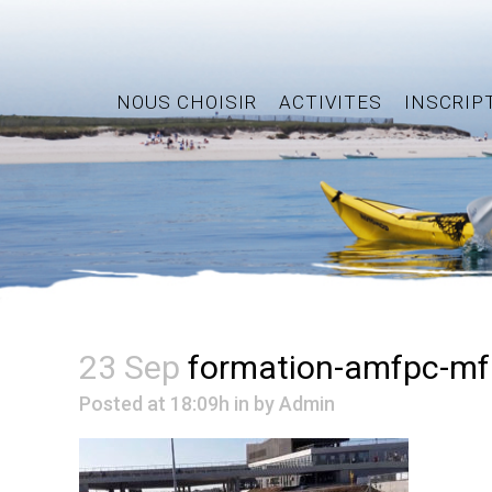
NOUS CHOISIR
ACTIVITES
INSCRIP
23 Sep
formation-amfpc-m
Posted at 18:09h
in
by
Admin