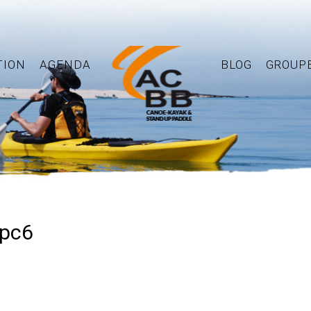
TION
AGENDA
BLOG
GROUP
fpc6