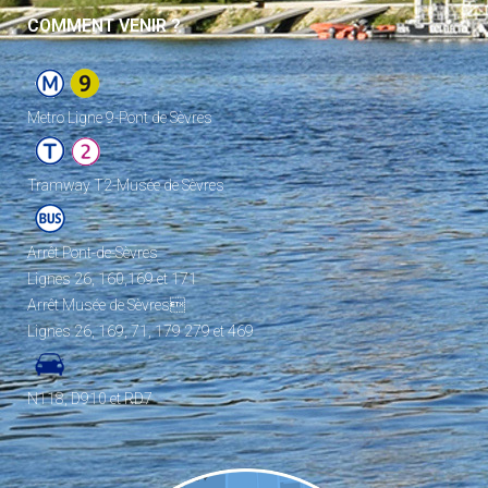
COMMENT VENIR ?
Metro Ligne 9-Pont de Sèvres
Tramway T2-Musée de Sèvres
Arrêt Pont-de-Sèvres
Lignes 26, 160,169 et 171
Arrêt Musée de Sèvres
Lignes 26, 169, 71, 179 279 et 469
N118, D910 et RD7