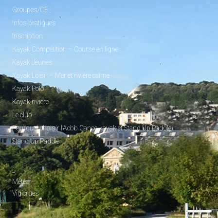
Groupes/CE
Infos pratiques
Inscription
Kayak Compétition – Course en ligne
Kayak Jeunes
Kayak Loisir – Mer et rivière calme
Kayak Polo
Kayak rivière
Le club
Pourquoi choisir l’Acbb Canoe-kayak et Stand Up Paddle
Stand Up Paddle
_
Météo
Vigicrues