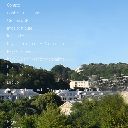
Contact
Contact Prestations
Groupes/CE
Infos pratiques
Inscription
Kayak Compétition – Course en ligne
Kayak Jeunes
Kayak Loisir – Mer et rivière calme
Kayak Polo
Kayak rivière
Le club
Pourquoi choisir l’Acbb Canoe-kayak et Stand Up Paddle
Stand Up Paddle
_
Météo