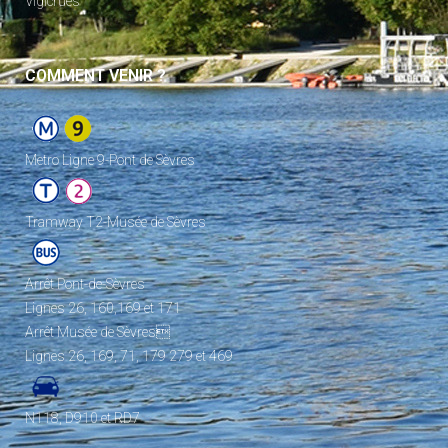
Vigicrues
COMMENT VENIR ?
Metro Ligne 9-Pont de Sèvres
Tramway T2-Musée de Sèvres
Arrêt Pont-de-Sèvres
Lignes 26, 160,169 et 171
Arrêt Musée de Sèvres
Lignes 26, 169, 71, 179 279 et 469
N118, D910 et RD7