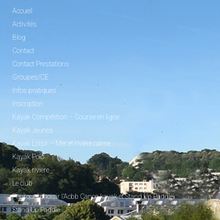
Accueil
Activités
Blog
Contact
Contact Prestations
Groupes/CE
Infos pratiques
Inscription
Kayak Compétition – Course en ligne
Kayak Jeunes
Kayak Loisir – Mer et rivière calme
Kayak Polo
Kayak rivière
Le club
Pourquoi choisir l’Acbb Canoe-kayak et Stand Up Paddle
Stand Up Paddle