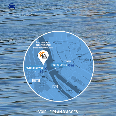
N118, D910 et RD7
VOIR LE PLAN D’ACCES