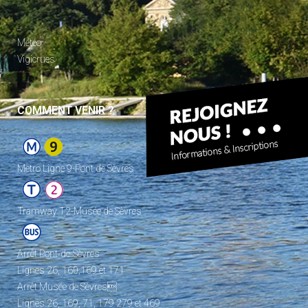
_
Météo
Vigicrues
COMMENT VENIR ?
Metro Ligne 9-Pont de Sèvres
Tramway T2-Musée de Sèvres
Arrêt Pont-de-Sèvres
Lignes 26, 160,169 et 171
Arrêt Musée de Sèvres
Lignes 26, 169, 71, 179 279 et 469