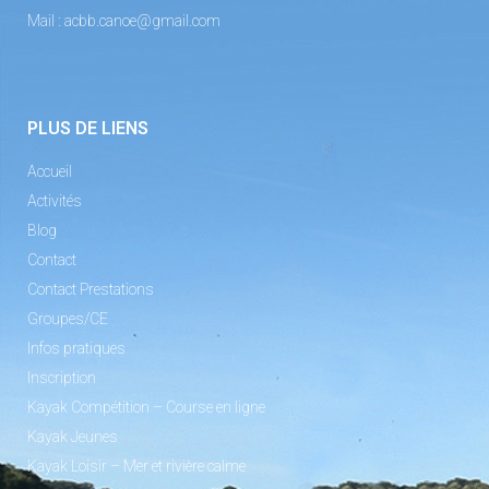
Mail :
acbb.canoe@gmail.com
PLUS DE LIENS
Accueil
Activités
Blog
Contact
Contact Prestations
Groupes/CE
Infos pratiques
Inscription
Kayak Compétition – Course en ligne
Kayak Jeunes
Kayak Loisir – Mer et rivière calme