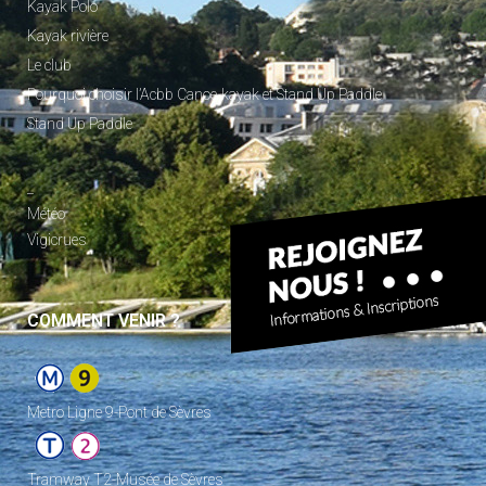
Kayak Polo
Kayak rivière
Le club
Pourquoi choisir l’Acbb Canoe-kayak et Stand Up Paddle
Stand Up Paddle
_
Météo
Vigicrues
COMMENT VENIR ?
Metro Ligne 9-Pont de Sèvres
Tramway T2-Musée de Sèvres