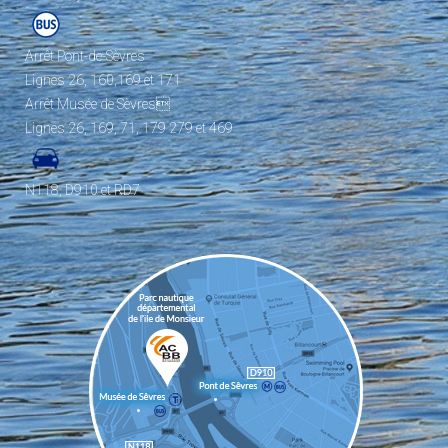
Arrêt Pont-de-Sèvres
Lignes 26, 160,169 et 171
Arrêt Musée de Sèvres
Lignes 26, 169, 71, 179 279 et 469
N118, D910 et RD7