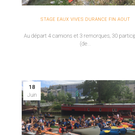
STAGE EAUX VIVES DURANCE FIN AOUT
Au départ 4 camions et 3 remorques, 30 partici
(de...
18
Juin