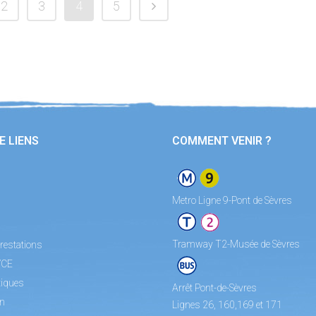
2
3
4
5
E LIENS
COMMENT VENIR ?
Metro Ligne 9-Pont de Sèvres
Tramway T2-Musée de Sèvres
restations
/CE
tiques
Arrêt Pont-de-Sèvres
on
Lignes 26, 160,169 et 171