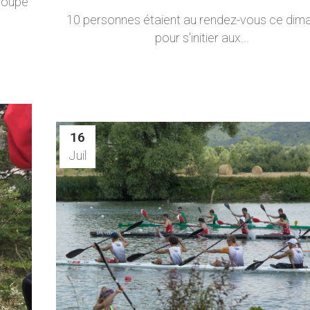
loupe
10 personnes étaient au rendez-vous ce dim
pour s'initier aux...
16
Juil