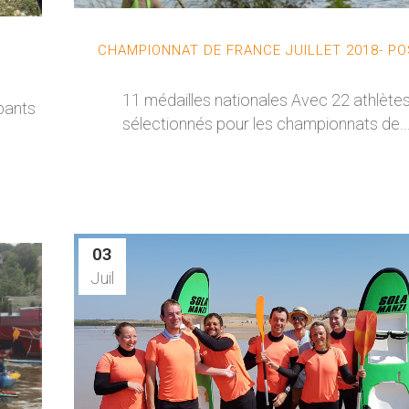
CHAMPIONNAT DE FRANCE JUILLET 2018- P
11 médailles nationales Avec 22 athlète
pants
sélectionnés pour les championnats de..
03
Juil