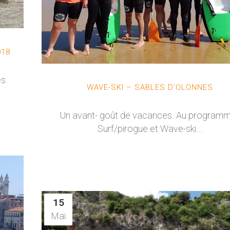
018
es
WAVE-SKI – SABLES D’OLONNES
Un avant- goût de vacances. Au programm
Surf/pirogue et Wave-ski...
15
Mai