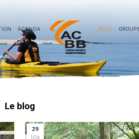
TION
AGENDA
BLOG
GROUP
Le blog
29
Mai