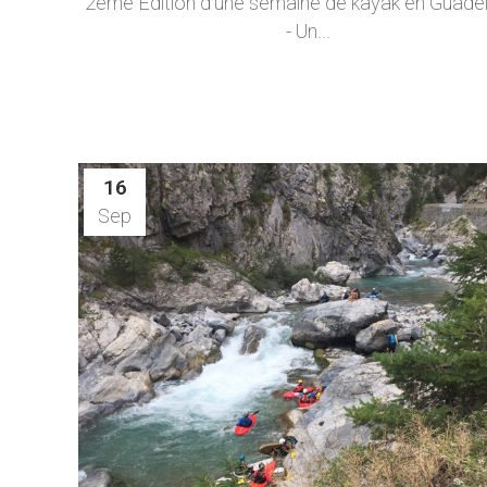
2ème Edition d'une semaine de kayak en Guade
- Un...
16
Sep