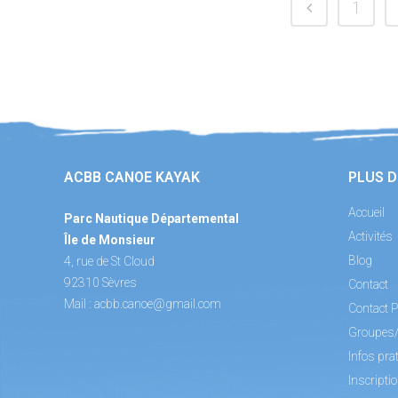
1
ACBB CANOE KAYAK
PLUS D
Accueil
Parc Nautique Départemental
Activités
Île de Monsieur
Blog
4, rue de St Cloud
92310 Sèvres
Contact
Mail :
acbb.canoe@gmail.com
Contact P
Groupes
Infos pra
Inscripti