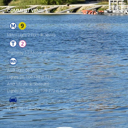
COMMENT VENIR ?
Metro Ligne 9-Pont de Sèvres
Tramway T2-Musée de Sèvres
Arrêt Pont-de-Sèvres
Lignes 26, 160,169 et 171
Arrêt Musée de Sèvres
Lignes 26, 169, 71, 179 279 et 469
N118, D910 et RD7