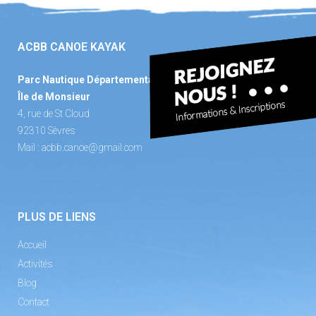
ACBB CANOE KAYAK
Parc Nautique Départemental
Île de Monsieur
4, rue de St Cloud
92310 Sèvres
Mail :
acbb.canoe@gmail.com
PLUS DE LIENS
Accueil
Activités
Blog
Contact