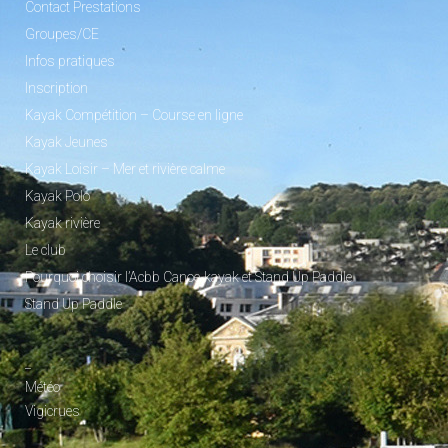
Contact Prestations
Groupes/CE
Infos pratiques
Inscription
Kayak Compétition – Course en ligne
Kayak Jeunes
Kayak Loisir – Mer et rivière calme
Kayak Polo
Kayak rivière
Le club
Pourquoi choisir l’Acbb Canoe-kayak et Stand Up Paddle
Stand Up Paddle
_
Météo
Vigicrues