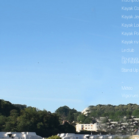
Kayak Co
Kayak Je
Kayak Loi
Kayak Po
Kayak riv
Le club
Pourquoi 
Up Paddl
Stand Up
_
Météo
Vigicrues