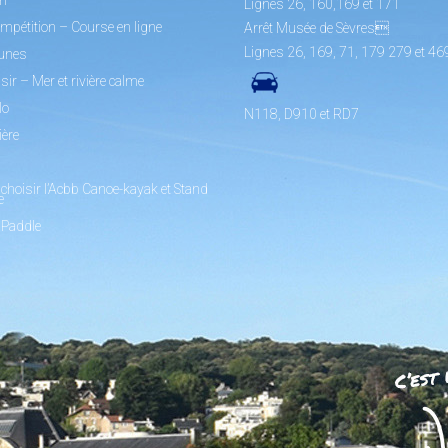
Lignes 26, 160,169 et 171
mpétition – Course en ligne
Arrêt Musée de Sèvres
Lignes 26, 169, 71, 179 279 et 46
unes
sir – Mer et rivière calme
lo
N118, D910 et RD7
ière
choisir l’Acbb Canoe-kayak et Stand
e
 Paddle