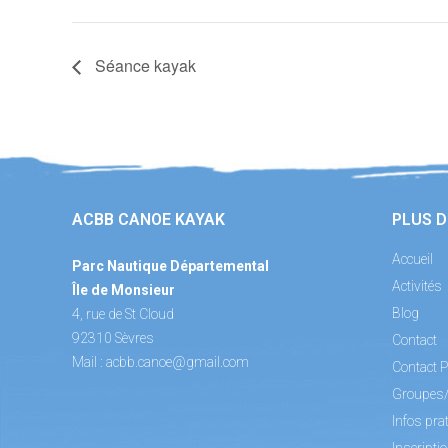
Séance kayak
ACBB CANOE KAYAK
PLUS D
Accueil
Parc Nautique Départemental
Activités
Île de Monsieur
Blog
4, rue de St Cloud
92310 Sèvres
Contact
Mail :
acbb.canoe@gmail.com
Contact P
Groupes
Infos pra
Inscripti