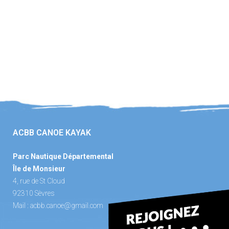
ACBB CANOE KAYAK
Parc Nautique Départemental
Île de Monsieur
4, rue de St Cloud
92310 Sèvres
Mail :
acbb.canoe@gmail.com