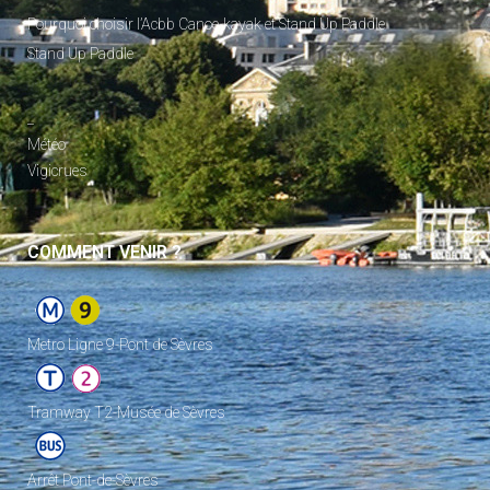
Pourquoi choisir l’Acbb Canoe-kayak et Stand Up Paddle
Stand Up Paddle
_
Météo
Vigicrues
COMMENT VENIR ?
Metro Ligne 9-Pont de Sèvres
Tramway T2-Musée de Sèvres
Arrêt Pont-de-Sèvres