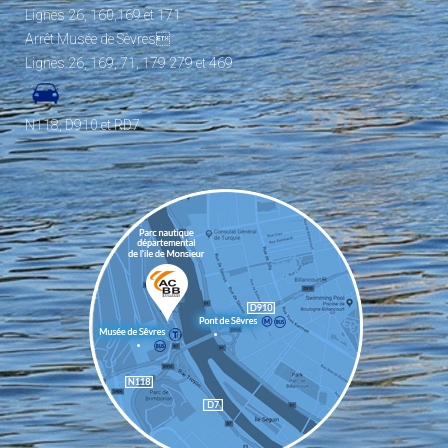
Lignes 26, 160,169 et 171
Arrêt Musée de Sèvres
Lignes 26, 169, 71, 179 279 et 469
N118, D910 et RD7