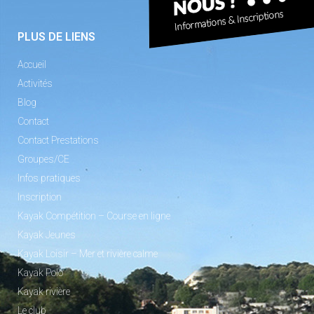
PLUS DE LIENS
Accueil
Activités
Blog
Contact
Contact Prestations
Groupes/CE
Infos pratiques
Inscription
Kayak Compétition – Course en ligne
Kayak Jeunes
Kayak Loisir – Mer et rivière calme
Kayak Polo
Kayak rivière
Le club