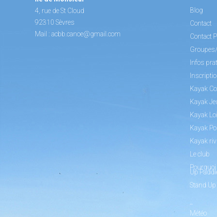
Blog
4, rue de St Cloud
92310 Sèvres
Contact
Mail :
acbb.canoe@gmail.com
Contact P
Groupes
Infos pra
Inscripti
Kayak Co
Kayak Je
Kayak Loi
Kayak Po
Kayak riv
Le club
Pourquoi 
Up Paddl
Stand Up
_
Météo