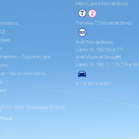
Metro Ligne 9-Pont de Sèvres
Tramway T2-Musée de Sèvres
restations
/CE
tiques
Arrêt Pont-de-Sèvres
on
Lignes 26, 160,169 et 171
mpétition – Course en ligne
Arrêt Musée de Sèvres
Lignes 26, 169, 71, 179 279 et 46
unes
sir – Mer et rivière calme
lo
N118, D910 et RD7
ière
choisir l’Acbb Canoe-kayak et Stand
e
 Paddle