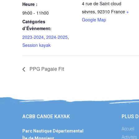
4 rue de Saint cloud
Heure :
sèvres
,
92310
France
+
9h00 - 11h00
Google Map
Catégories
d’Évènement:
2023-2024
,
2024-2025
,
Session kayak
PPG Pagaie Fit
ACBB CANOE KAYAK
PLUS D
Accueil
Parc Nautique Départemental
Activités
Île de Monsieur