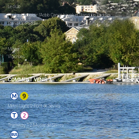
Le club
Pourquoi choisir l’Acbb Canoe-kayak et Stand Up Paddle
Stand Up Paddle
_
Météo
Vigicrues
COMMENT VENIR ?
Metro Ligne 9-Pont de Sèvres
Tramway T2-Musée de Sèvres