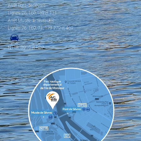
Arrêt Pont-de-Sèvres
Lignes 26, 160,169 et 171
Arrêt Musée de Sèvres
Lignes 26, 169, 71, 179 279 et 469
N118, D910 et RD7