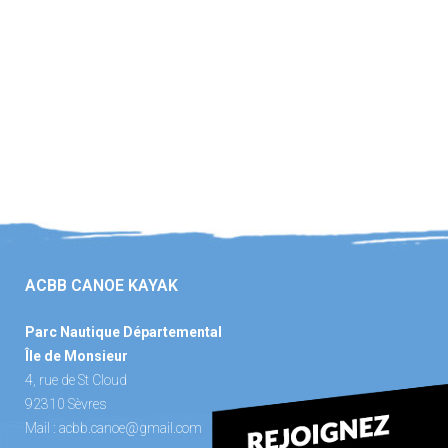
ACBB CANOE KAYAK
Parc Nautique Départemental
Île de Monsieur
4, rue de St Cloud
92310 Sèvres
Mail :
acbb.canoe@gmail.com