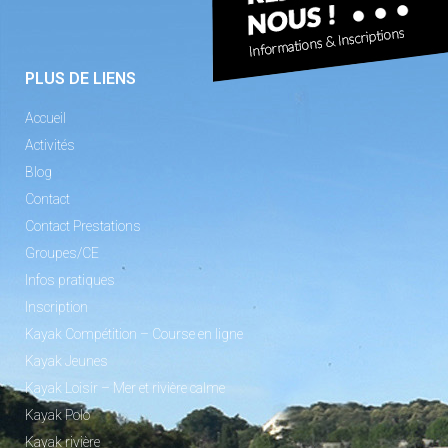
PLUS DE LIENS
Accueil
Activités
Blog
Contact
Contact Prestations
Groupes/CE
Infos pratiques
Inscription
Kayak Compétition – Course en ligne
Kayak Jeunes
Kayak Loisir – Mer et rivière calme
Kayak Polo
Kayak rivière