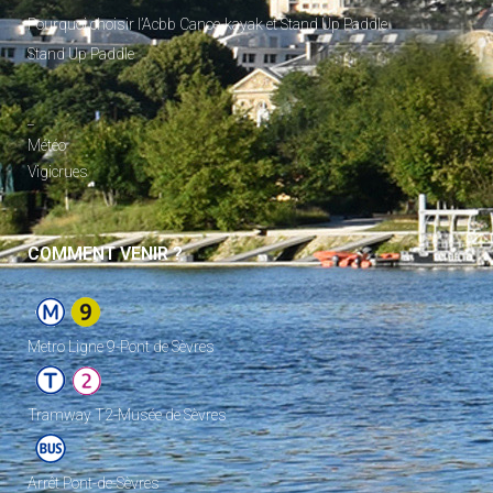
Pourquoi choisir l’Acbb Canoe-kayak et Stand Up Paddle
Stand Up Paddle
_
Météo
Vigicrues
COMMENT VENIR ?
Metro Ligne 9-Pont de Sèvres
Tramway T2-Musée de Sèvres
Arrêt Pont-de-Sèvres