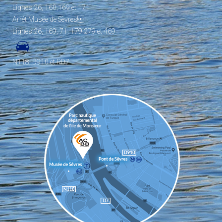
Lignes 26, 160,169 et 171
Arrêt Musée de Sèvres
Lignes 26, 169, 71, 179 279 et 469
N118, D910 et RD7