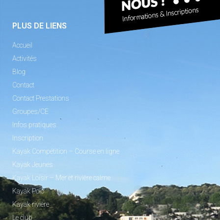
PLUS DE LIENS
Accueil
Activités
Blog
Contact
Contact Prestations
Groupes/CE
Infos pratiques
Inscription
Kayak Compétition – Course en ligne
Kayak Jeunes
Kayak Loisir – Mer et rivière calme
Kayak Polo
Kayak rivière
Le club