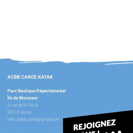
ACBB CANOE KAYAK
Parc Nautique Départemental
Île de Monsieur
4, rue de St Cloud
92310 Sèvres
Mail :
acbb.canoe@gmail.com