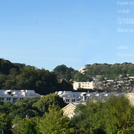
Kayak riv
Le club
Pourquoi 
Up Paddl
Stand Up
_
Météo
Vigicrues