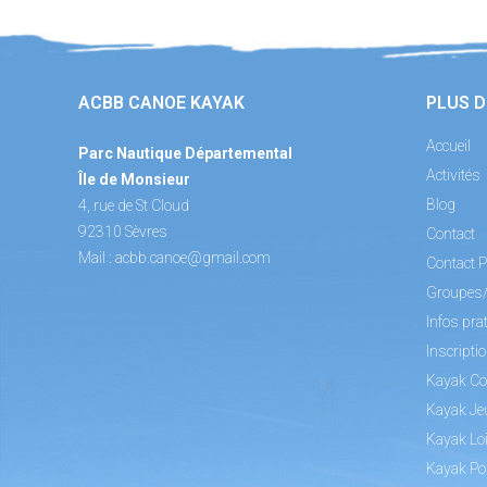
ACBB CANOE KAYAK
PLUS D
Accueil
Parc Nautique Départemental
Activités
Île de Monsieur
Blog
4, rue de St Cloud
92310 Sèvres
Contact
Mail :
acbb.canoe@gmail.com
Contact P
Groupes
Infos pra
Inscripti
Kayak Co
Kayak Je
Kayak Loi
Kayak Po