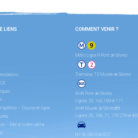
E LIENS
COMMENT VENIR ?
Metro Ligne 9-Pont de Sèvres
Tramway T2-Musée de Sèvres
restations
/CE
tiques
Arrêt Pont-de-Sèvres
on
Lignes 26, 160,169 et 171
mpétition – Course en ligne
Arrêt Musée de Sèvres
Lignes 26, 169, 71, 179 279 et 46
unes
sir – Mer et rivière calme
lo
N118, D910 et RD7