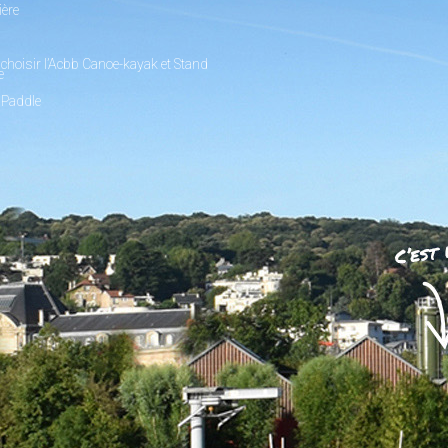
ière
choisir l’Acbb Canoe-kayak et Stand
e
 Paddle