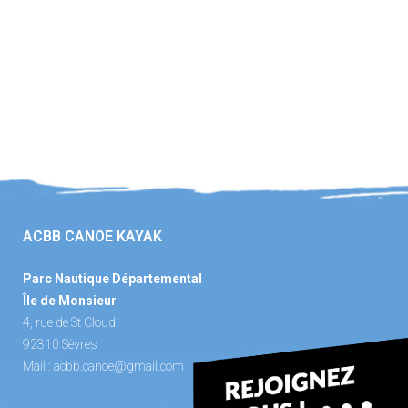
ACBB CANOE KAYAK
Parc Nautique Départemental
Île de Monsieur
4, rue de St Cloud
92310 Sèvres
Mail :
acbb.canoe@gmail.com