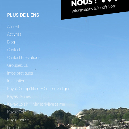
PLUS DE LIENS
Accueil
Activités
Blog
Contact
Contact Prestations
Groupes/CE
Infos pratiques
Inscription
Kayak Compétition – Course en ligne
Kayak Jeunes
Kayak Loisir – Mer et rivière calme
Kayak Polo
Kayak rivière
Le club