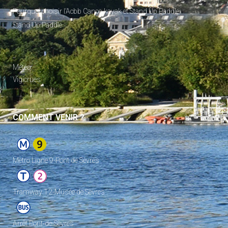
Pourquoi choisir l’Acbb Canoe-kayak et Stand Up Paddle
Stand Up Paddle
_
Météo
Vigicrues
COMMENT VENIR ?
Metro Ligne 9-Pont de Sèvres
Tramway T2-Musée de Sèvres
Arrêt Pont-de-Sèvres