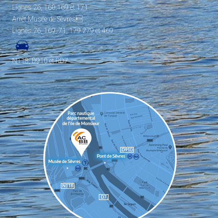
Lignes 26, 160,169 et 171
Arrêt Musée de Sèvres
Lignes 26, 169, 71, 179 279 et 469
N118, D910 et RD7