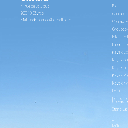
Blog
4, rue de St Cloud
92310 Sèvres
Contact
Mail :
acbb.canoe@gmail.com
Contact P
Groupes
Infos pra
Inscripti
Kayak Co
Kayak Je
Kayak Loi
Kayak Po
Kayak riv
Le club
Pourquoi 
Up Paddl
Stand Up
_
Météo