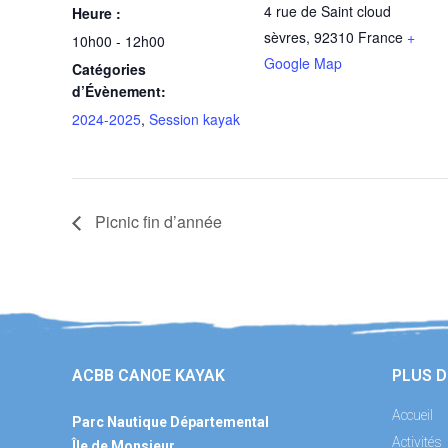
4 rue de Saint cloud
Heure :
sèvres
,
92310
France
+
10h00 - 12h00
Google Map
Catégories
d’Évènement:
2024-2025
,
Session kayak
Picnic fin d’année
ACBB CANOE KAYAK
PLUS D
Accueil
Parc Nautique Départemental
Activités
Île de Monsieur