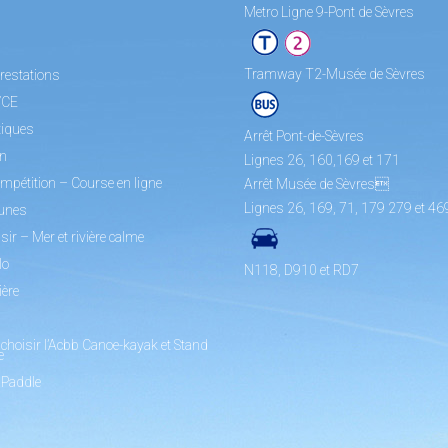
Metro Ligne 9-Pont de Sèvres
Tramway T2-Musée de Sèvres
restations
/CE
tiques
Arrêt Pont-de-Sèvres
on
Lignes 26, 160,169 et 171
mpétition – Course en ligne
Arrêt Musée de Sèvres
Lignes 26, 169, 71, 179 279 et 46
unes
sir – Mer et rivière calme
lo
N118, D910 et RD7
ière
choisir l’Acbb Canoe-kayak et Stand
e
 Paddle