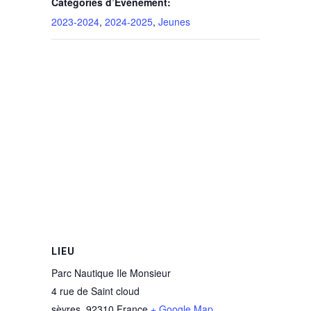
Catégories d’Évènement:
2023-2024
,
2024-2025
,
Jeunes
LIEU
Parc Nautique Ile Monsieur
4 rue de Saint cloud
sèvres
,
92310
France
+ Google Map