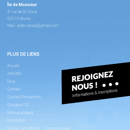
Île de Monsieur
4, rue de St Cloud
92310 Sèvres
Mail :
acbb.canoe@gmail.com
PLUS DE LIENS
Accueil
Activités
Blog
Contact
Contact Prestations
Groupes/CE
Infos pratiques
Inscription
Kayak Compétition – Course en ligne