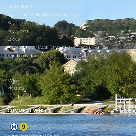
Kayak Jeunes
Kayak Loisir – Mer et rivière calme
Kayak Polo
Kayak rivière
Le club
Pourquoi choisir l’Acbb Canoe-kayak et Stand Up Paddle
Stand Up Paddle
_
Météo
Vigicrues
COMMENT VENIR ?