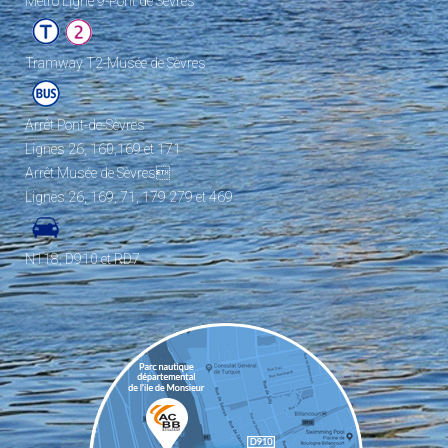
Metro Ligne 9-Pont de Sèvres
Tramway T2-Musée de Sèvres
Arrêt Pont-de-Sèvres
Lignes 26, 160,169 et 171
Arrêt Musée de Sèvres
Lignes 26, 169, 71, 179 279 et 469
N118, D910 et RD7