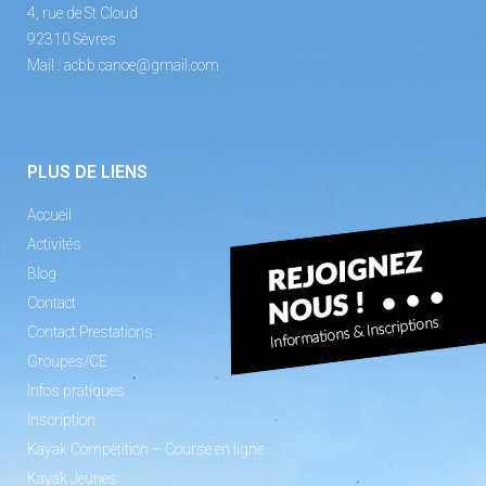
4, rue de St Cloud
92310 Sèvres
Mail :
acbb.canoe@gmail.com
PLUS DE LIENS
Accueil
Activités
Blog
Contact
Contact Prestations
Groupes/CE
Infos pratiques
Inscription
Kayak Compétition – Course en ligne
Kayak Jeunes