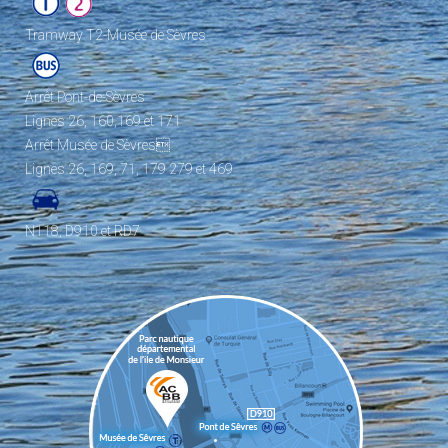
Tramway T2-Musée de Sèvres
Arrêt Pont-de-Sèvres
Lignes 26, 160,169 et 171
Arrêt Musée de Sèvres
Lignes 26, 169, 71, 179 279 et 469
N118, D910 et RD7