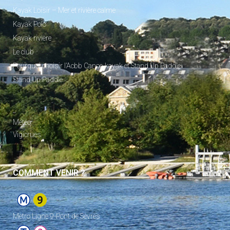
Kayak Loisir – Mer et rivière calme
Kayak Polo
Kayak rivière
Le club
Pourquoi choisir l’Acbb Canoe-kayak et Stand Up Paddle
Stand Up Paddle
_
Météo
Vigicrues
COMMENT VENIR ?
Metro Ligne 9-Pont de Sèvres