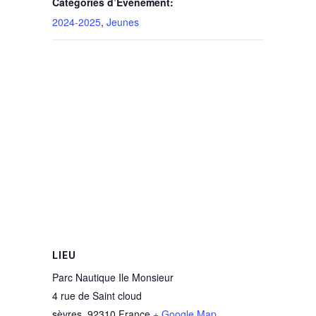
Catégories d’Évènement:
2024-2025
,
Jeunes
LIEU
Parc Nautique Ile Monsieur
4 rue de Saint cloud
sèvres
,
92310
France
+ Google Map