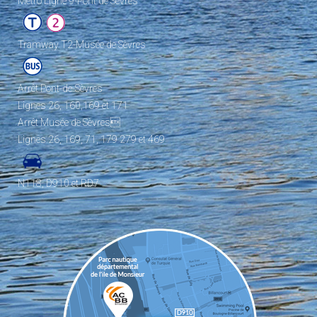
Metro Ligne 9-Pont de Sèvres
Tramway T2-Musée de Sèvres
Arrêt Pont-de-Sèvres
Lignes 26, 160,169 et 171
Arrêt Musée de Sèvres
Lignes 26, 169, 71, 179 279 et 469
N118, D910 et RD7