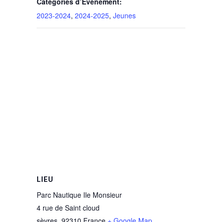
Catégories d’Évènement:
2023-2024
,
2024-2025
,
Jeunes
LIEU
Parc Nautique Ile Monsieur
4 rue de Saint cloud
sèvres
,
92310
France
+ Google Map