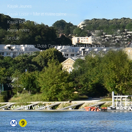
Kayak Jeunes
Kayak Loisir – Mer et rivière calme
Kayak Polo
Kayak rivière
Le club
Pourquoi choisir l’Acbb Canoe-kayak et Stand Up Paddle
Stand Up Paddle
_
Météo
Vigicrues
COMMENT VENIR ?