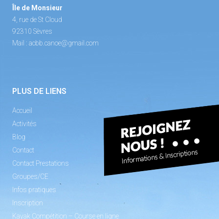
Île de Monsieur
4, rue de St Cloud
92310 Sèvres
Mail :
acbb.canoe@gmail.com
PLUS DE LIENS
Accueil
Activités
Blog
Contact
Contact Prestations
Groupes/CE
Infos pratiques
Inscription
Kayak Compétition – Course en ligne