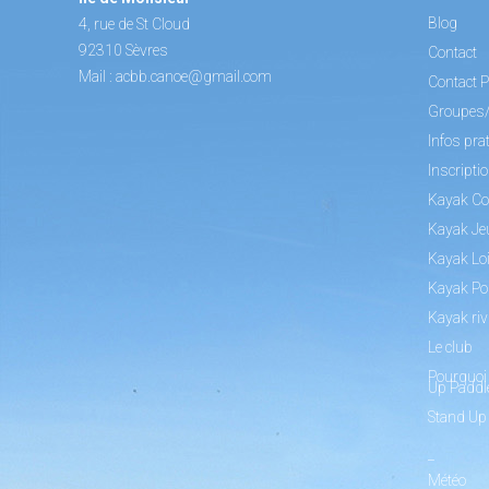
Blog
4, rue de St Cloud
92310 Sèvres
Contact
Mail :
acbb.canoe@gmail.com
Contact P
Groupes
Infos pra
Inscripti
Kayak Co
Kayak Je
Kayak Loi
Kayak Po
Kayak riv
Le club
Pourquoi 
Up Paddl
Stand Up
_
Météo