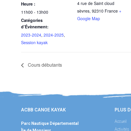
4 rue de Saint cloud
Heure :
sèvres
,
92310
France
+
11h00 - 13h00
Google Map
Catégories
d’Évènement:
2023-2024
,
2024-2025
,
Session kayak
Cours débutants
ACBB CANOE KAYAK
PLUS D
Accueil
Parc Nautique Départemental
Activités
Île de Monsieur