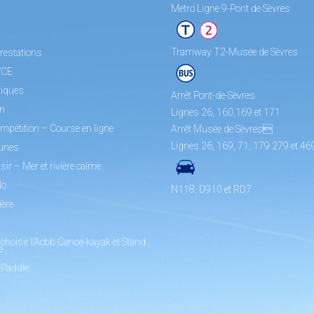
Metro Ligne 9-Pont de Sèvres
Tramway T2-Musée de Sèvres
restations
/CE
tiques
Arrêt Pont-de-Sèvres
on
Lignes 26, 160,169 et 171
mpétition – Course en ligne
Arrêt Musée de Sèvres
Lignes 26, 169, 71, 179 279 et 46
unes
sir – Mer et rivière calme
lo
N118, D910 et RD7
ière
choisir l’Acbb Canoe-kayak et Stand
e
 Paddle