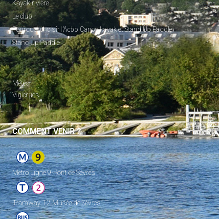
Kayak rivière
Le club
Pourquoi choisir l’Acbb Canoe-kayak et Stand Up Paddle
Stand Up Paddle
_
Météo
Vigicrues
COMMENT VENIR ?
Metro Ligne 9-Pont de Sèvres
Tramway T2-Musée de Sèvres