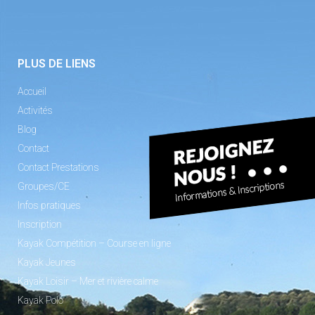
PLUS DE LIENS
Accueil
Activités
Blog
Contact
Contact Prestations
Groupes/CE
Infos pratiques
Inscription
Kayak Compétition – Course en ligne
Kayak Jeunes
Kayak Loisir – Mer et rivière calme
Kayak Polo