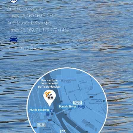
Arrêt Pont-de-Sèvres
Lignes 26, 160,169 et 171
Arrêt Musée de Sèvres
Lignes 26, 169, 71, 179 279 et 469
N118, D910 et RD7