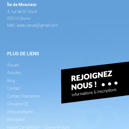
Île de Monsieur
4, rue de St Cloud
92310 Sèvres
Mail :
acbb.canoe@gmail.com
PLUS DE LIENS
Accueil
Activités
Blog
Contact
Contact Prestations
Groupes/CE
Infos pratiques
Inscription
Kayak Compétition – Course en ligne