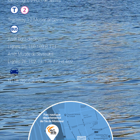
Metro Ligne 9-Pont de Sèvres
Tramway T2-Musée de Sèvres
Arrêt Pont-de-Sèvres
Lignes 26, 160,169 et 171
Arrêt Musée de Sèvres
Lignes 26, 169, 71, 179 279 et 469
N118, D910 et RD7