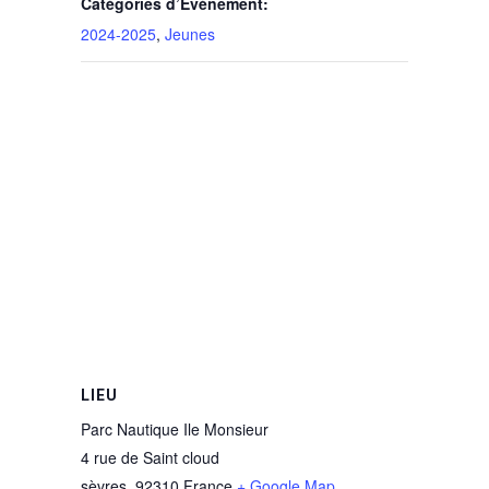
Catégories d’Évènement:
2024-2025
,
Jeunes
LIEU
Parc Nautique Ile Monsieur
4 rue de Saint cloud
sèvres
,
92310
France
+ Google Map