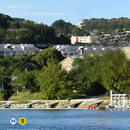
Kayak Jeunes
Kayak Loisir – Mer et rivière calme
Kayak Polo
Kayak rivière
Le club
Pourquoi choisir l’Acbb Canoe-kayak et Stand Up Paddle
Stand Up Paddle
_
Météo
Vigicrues
COMMENT VENIR ?