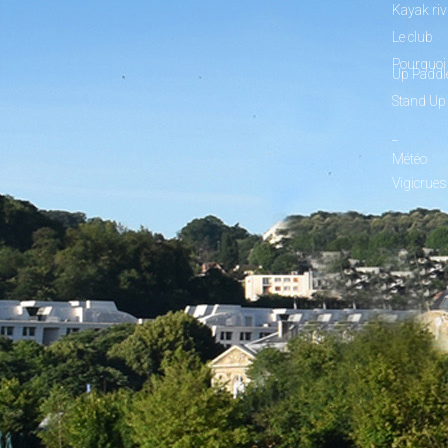
Kayak riv
Le club
Pourquoi 
Up Paddl
Stand Up
_
Météo
Vigicrues