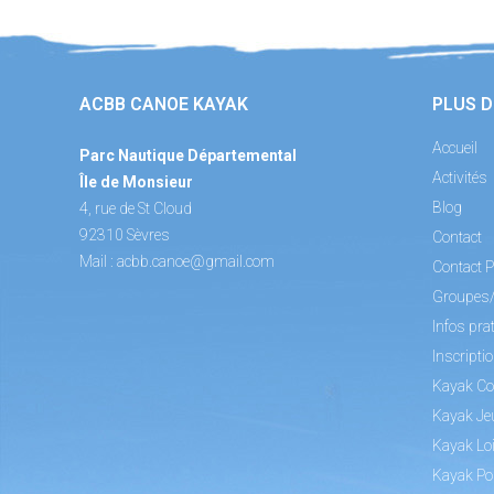
ACBB CANOE KAYAK
PLUS D
Accueil
Parc Nautique Départemental
Activités
Île de Monsieur
Blog
4, rue de St Cloud
92310 Sèvres
Contact
Mail :
acbb.canoe@gmail.com
Contact P
Groupes
Infos pra
Inscripti
Kayak Co
Kayak Je
Kayak Loi
Kayak Po