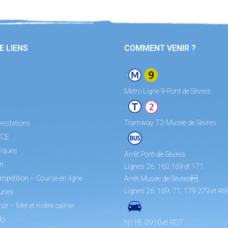
E LIENS
COMMENT VENIR ?
Metro Ligne 9-Pont de Sèvres
Tramway T2-Musée de Sèvres
restations
/CE
tiques
Arrêt Pont-de-Sèvres
on
Lignes 26, 160,169 et 171
mpétition – Course en ligne
Arrêt Musée de Sèvres
Lignes 26, 169, 71, 179 279 et 46
unes
sir – Mer et rivière calme
lo
N118, D910 et RD7