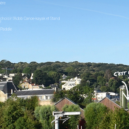
ière
choisir l’Acbb Canoe-kayak et Stand
e
 Paddle