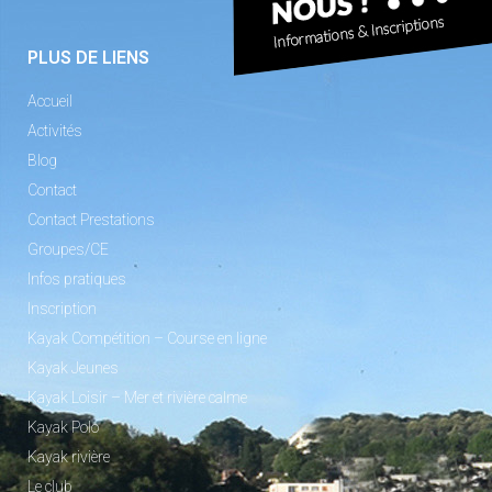
PLUS DE LIENS
Accueil
Activités
Blog
Contact
Contact Prestations
Groupes/CE
Infos pratiques
Inscription
Kayak Compétition – Course en ligne
Kayak Jeunes
Kayak Loisir – Mer et rivière calme
Kayak Polo
Kayak rivière
Le club