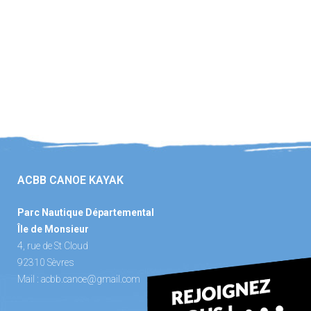
ACBB CANOE KAYAK
Parc Nautique Départemental
Île de Monsieur
4, rue de St Cloud
92310 Sèvres
Mail :
acbb.canoe@gmail.com