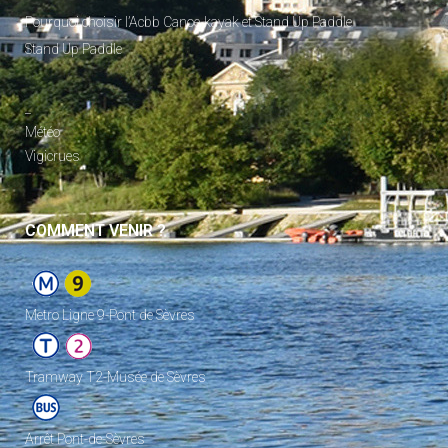
Pourquoi choisir l’Acbb Canoe-kayak et Stand Up Paddle
Stand Up Paddle
_
Météo
Vigicrues
COMMENT VENIR ?
Metro Ligne 9-Pont de Sèvres
Tramway T2-Musée de Sèvres
Arrêt Pont-de-Sèvres