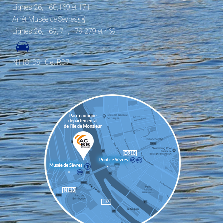
Lignes 26, 160,169 et 171
Arrêt Musée de Sèvres
Lignes 26, 169, 71, 179 279 et 469
N118, D910 et RD7