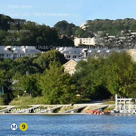
Kayak Jeunes
Kayak Loisir – Mer et rivière calme
Kayak Polo
Kayak rivière
Le club
Pourquoi choisir l’Acbb Canoe-kayak et Stand Up Paddle
Stand Up Paddle
_
Météo
Vigicrues
COMMENT VENIR ?