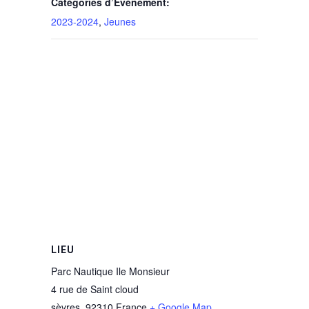
Catégories d’Évènement:
2023-2024
,
Jeunes
LIEU
Parc Nautique Ile Monsieur
4 rue de Saint cloud
sèvres
,
92310
France
+ Google Map