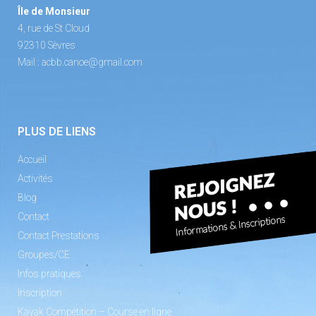
Île de Monsieur
4, rue de St Cloud
92310 Sèvres
Mail :
acbb.canoe@gmail.com
PLUS DE LIENS
Accueil
Activités
Blog
Contact
Contact Prestations
Groupes/CE
Infos pratiques
Inscription
Kayak Compétition – Course en ligne