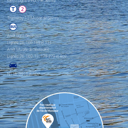
Metro Ligne 9-Pont de Sèvres
Tramway T2-Musée de Sèvres
Arrêt Pont-de-Sèvres
Lignes 26, 160,169 et 171
Arrêt Musée de Sèvres
Lignes 26, 169, 71, 179 279 et 469
N118, D910 et RD7