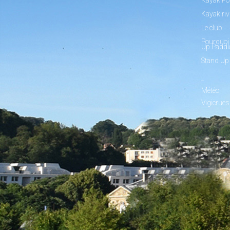
Kayak riv
Le club
Pourquoi 
Up Paddl
Stand Up
_
Météo
Vigicrues