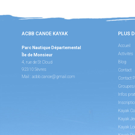
ACBB CANOE KAYAK
PLUS D
Accueil
Parc Nautique Départemental
Activités
Île de Monsieur
Blog
4, rue de St Cloud
92310 Sèvres
Contact
Mail :
acbb.canoe@gmail.com
Contact P
Groupes
Infos pra
Inscripti
Kayak Co
Kayak Je
Kayak Loi
Kayak Po