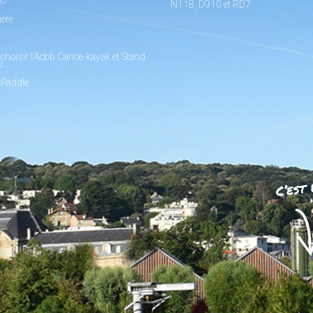
N118, D910 et RD7
ière
choisir l’Acbb Canoe-kayak et Stand
e
 Paddle