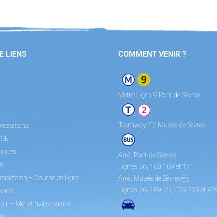
E LIENS
COMMENT VENIR ?
Metro Ligne 9-Pont de Sèvres
Tramway T2-Musée de Sèvres
restations
/CE
tiques
Arrêt Pont-de-Sèvres
on
Lignes 26, 160,169 et 171
mpétition – Course en ligne
Arrêt Musée de Sèvres
Lignes 26, 169, 71, 179 279 et 46
unes
sir – Mer et rivière calme
lo