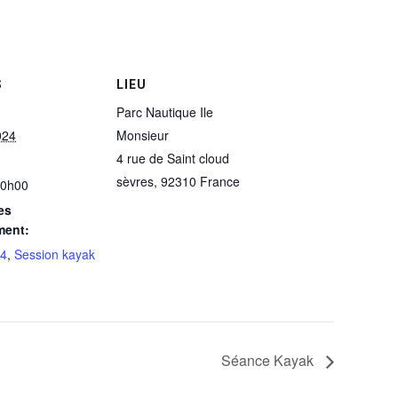
S
LIEU
Parc Nautique Ile
024
Monsieur
4 rue de Saint cloud
sèvres
,
92310
France
20h00
es
ment:
24
,
Session kayak
Séance Kayak