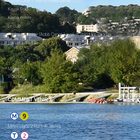
Kayak Loisir – Mer et rivière calme
Kayak Polo
Kayak rivière
Le club
Pourquoi choisir l’Acbb Canoe-kayak et Stand Up Paddle
Stand Up Paddle
_
Météo
Vigicrues
COMMENT VENIR ?
Metro Ligne 9-Pont de Sèvres