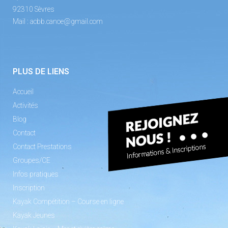
92310 Sèvres
Mail :
acbb.canoe@gmail.com
PLUS DE LIENS
Accueil
Activités
Blog
Contact
Contact Prestations
Groupes/CE
Infos pratiques
Inscription
Kayak Compétition – Course en ligne
Kayak Jeunes