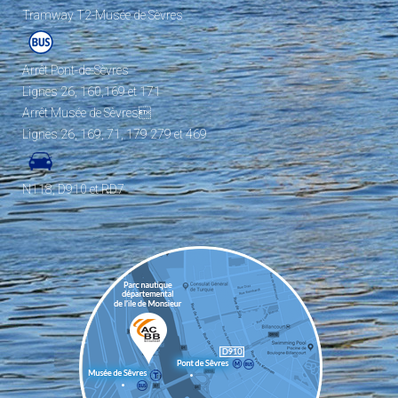
Tramway T2-Musée de Sèvres
Arrêt Pont-de-Sèvres
Lignes 26, 160,169 et 171
Arrêt Musée de Sèvres
Lignes 26, 169, 71, 179 279 et 469
N118, D910 et RD7