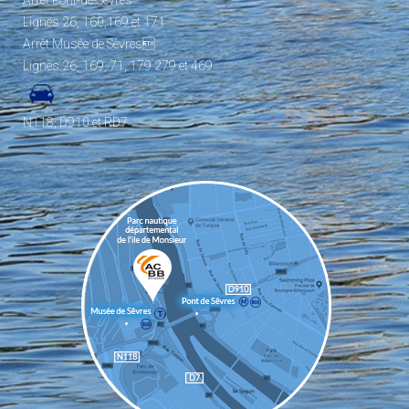
Arrêt Pont-de-Sèvres
Lignes 26, 160,169 et 171
Arrêt Musée de Sèvres
Lignes 26, 169, 71, 179 279 et 469
N118, D910 et RD7