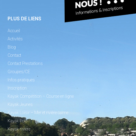
PLUS DE LIENS
Accueil
Activités
Blog
Contact
Contact Prestations
Groupes/CE
Infos pratiques
Inscription
Kayak Compétition – Course en ligne
Kayak Jeunes
Kayak Loisir – Mer et rivière calme
Kayak Polo
Kayak rivière