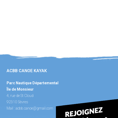
ACBB CANOE KAYAK
Parc Nautique Départemental
Île de Monsieur
4, rue de St Cloud
92310 Sèvres
Mail :
acbb.canoe@gmail.com