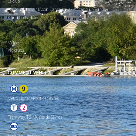
Le club
Pourquoi choisir l’Acbb Canoe-kayak et Stand Up Paddle
Stand Up Paddle
_
Météo
Vigicrues
COMMENT VENIR ?
Metro Ligne 9-Pont de Sèvres
Tramway T2-Musée de Sèvres