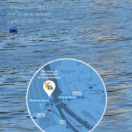
Arrêt Pont-de-Sèvres
Lignes 26, 160,169 et 171
Arrêt Musée de Sèvres
Lignes 26, 169, 71, 179 279 et 469
N118, D910 et RD7