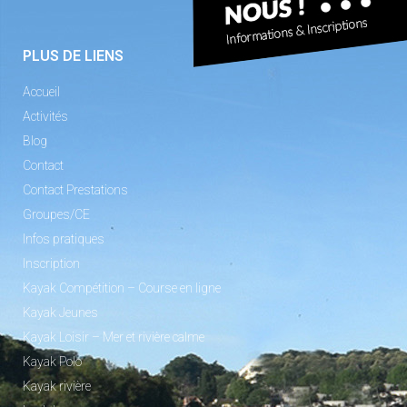
PLUS DE LIENS
Accueil
Activités
Blog
Contact
Contact Prestations
Groupes/CE
Infos pratiques
Inscription
Kayak Compétition – Course en ligne
Kayak Jeunes
Kayak Loisir – Mer et rivière calme
Kayak Polo
Kayak rivière