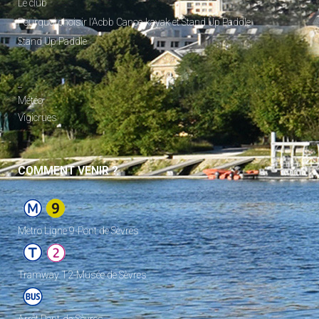
Le club
Pourquoi choisir l’Acbb Canoe-kayak et Stand Up Paddle
Stand Up Paddle
_
Météo
Vigicrues
COMMENT VENIR ?
Metro Ligne 9-Pont de Sèvres
Tramway T2-Musée de Sèvres