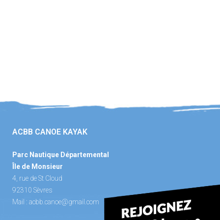
ACBB CANOE KAYAK
Parc Nautique Départemental
Île de Monsieur
4, rue de St Cloud
92310 Sèvres
Mail :
acbb.canoe@gmail.com