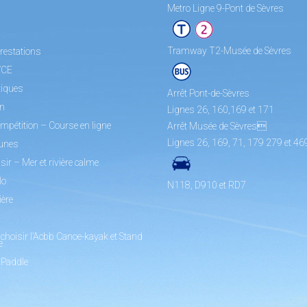
Metro Ligne 9-Pont de Sèvres
Tramway T2-Musée de Sèvres
restations
/CE
tiques
Arrêt Pont-de-Sèvres
on
Lignes 26, 160,169 et 171
mpétition – Course en ligne
Arrêt Musée de Sèvres
Lignes 26, 169, 71, 179 279 et 46
unes
sir – Mer et rivière calme
lo
N118, D910 et RD7
ière
choisir l’Acbb Canoe-kayak et Stand
e
 Paddle