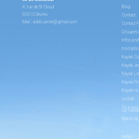
Blog
4, rue de St Cloud
92310 Sèvres
Contact
Mail :
acbb.canoe@gmail.com
Contact P
Groupes
Infos pra
Inscripti
Kayak Co
Kayak Je
Kayak Loi
Kayak Po
Kayak riv
Le club
Pourquoi 
Up Paddl
Stand Up
_
Météo