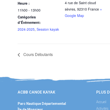
4 rue de Saint cloud
Heure :
sèvres
,
92310
France
+
11h00 - 13h00
Google Map
Catégories
d’Évènement:
2024-2025
,
Session kayak
Cours Débutants
ACBB CANOE KAYAK
PLUS D
Accueil
Parc Nautique Départemental
Activités
Île de Monsieur