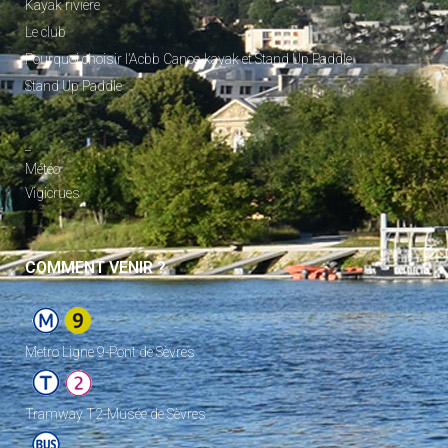
Kayak rivière
Le club
Pourquoi choisir l’Acbb Canoe-kayak et Stand Up Paddle
Stand Up Paddle
_
Météo
Vigicrues
COMMENT VENIR ?
Metro Ligne 9-Pont de Sèvres
Tramway T2-Musée de Sèvres