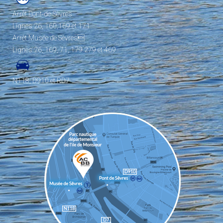
Arrêt Pont-de-Sèvres
Lignes 26, 160,169 et 171
Arrêt Musée de Sèvres
Lignes 26, 169, 71, 179 279 et 469
N118, D910 et RD7