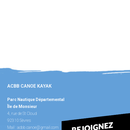
ACBB CANOE KAYAK
Parc Nautique Départemental
Île de Monsieur
4, rue de St Cloud
92310 Sèvres
Mail :
acbb.canoe@gmail.com