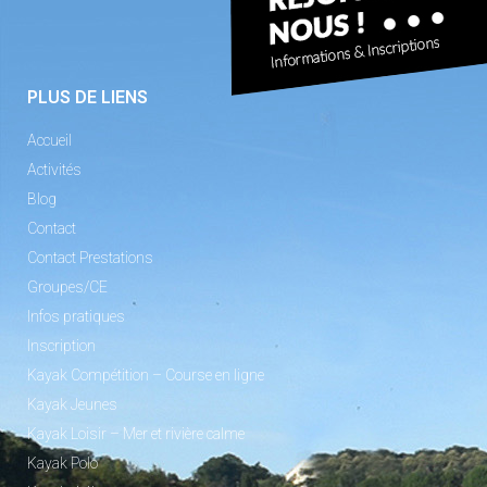
PLUS DE LIENS
Accueil
Activités
Blog
Contact
Contact Prestations
Groupes/CE
Infos pratiques
Inscription
Kayak Compétition – Course en ligne
Kayak Jeunes
Kayak Loisir – Mer et rivière calme
Kayak Polo