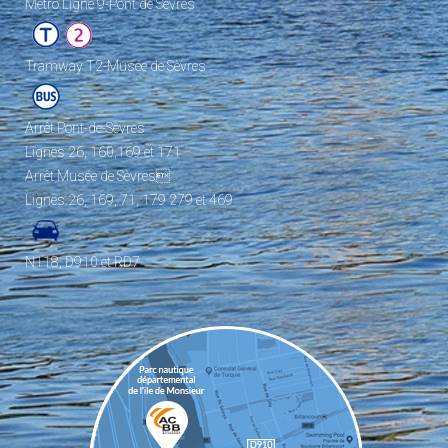
Metro Ligne 9-Pont de Sèvres
Tramway T2-Musée de Sèvres
Arrêt Pont-de-Sèvres
Lignes 26, 160,169 et 171
Arrêt Musée de Sèvres
Lignes 26, 169, 71, 179 279 et 469
N118, D910 et RD7