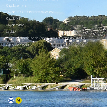
Kayak Jeunes
Kayak Loisir – Mer et rivière calme
Kayak Polo
Kayak rivière
Le club
Pourquoi choisir l’Acbb Canoe-kayak et Stand Up Paddle
Stand Up Paddle
_
Météo
Vigicrues
COMMENT VENIR ?