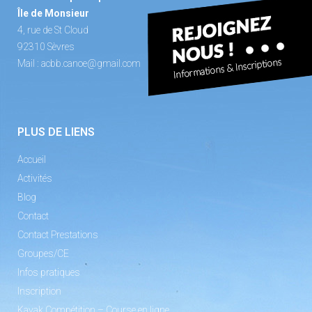
Île de Monsieur
4, rue de St Cloud
92310 Sèvres
Mail :
acbb.canoe@gmail.com
PLUS DE LIENS
Accueil
Activités
Blog
Contact
Contact Prestations
Groupes/CE
Infos pratiques
Inscription
Kayak Compétition – Course en ligne