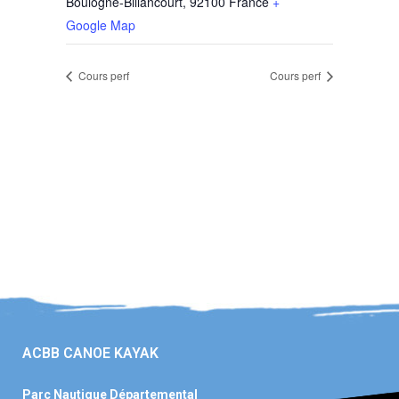
Boulogne-Billancourt
,
92100
France
+
Google Map
Cours perf
Cours perf
ACBB CANOE KAYAK
Parc Nautique Départemental