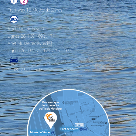
Tramway T2-Musée de Sèvres
Arrêt Pont-de-Sèvres
Lignes 26, 160,169 et 171
Arrêt Musée de Sèvres
Lignes 26, 169, 71, 179 279 et 469
N118, D910 et RD7