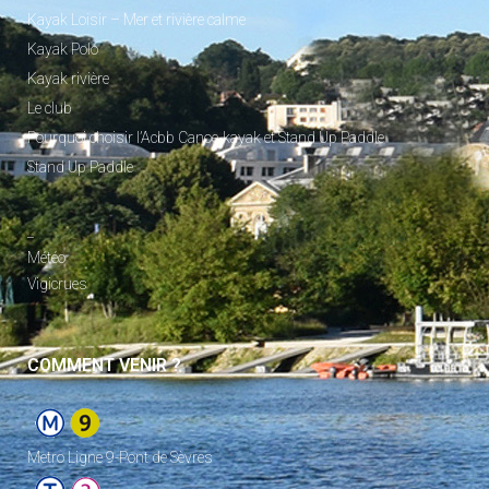
Kayak Loisir – Mer et rivière calme
Kayak Polo
Kayak rivière
Le club
Pourquoi choisir l’Acbb Canoe-kayak et Stand Up Paddle
Stand Up Paddle
_
Météo
Vigicrues
COMMENT VENIR ?
Metro Ligne 9-Pont de Sèvres