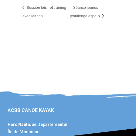
Session loisir et training
Séance jeunes
avec Marion
(challenge espoir)
ACBB CANOE KAYAK
Parc Nautique Départemental
Île de Monsieur