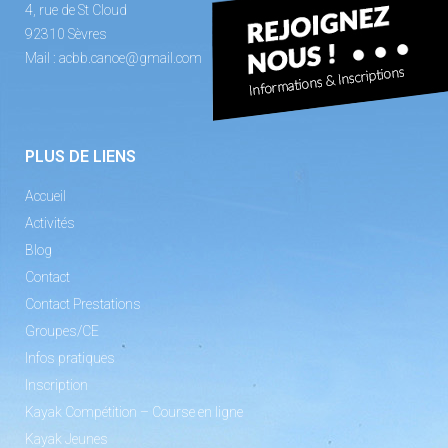
4, rue de St Cloud
92310 Sèvres
Mail :
acbb.canoe@gmail.com
PLUS DE LIENS
Accueil
Activités
Blog
Contact
Contact Prestations
Groupes/CE
Infos pratiques
Inscription
Kayak Compétition – Course en ligne
Kayak Jeunes