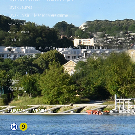
Kayak Jeunes
Kayak Loisir – Mer et rivière calme
Kayak Polo
Kayak rivière
Le club
Pourquoi choisir l’Acbb Canoe-kayak et Stand Up Paddle
Stand Up Paddle
_
Météo
Vigicrues
COMMENT VENIR ?