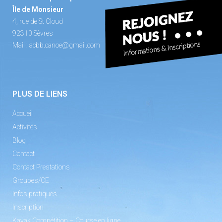
Île de Monsieur
4, rue de St Cloud
92310 Sèvres
Mail :
acbb.canoe@gmail.com
PLUS DE LIENS
Accueil
Activités
Blog
Contact
Contact Prestations
Groupes/CE
Infos pratiques
Inscription
Kayak Compétition – Course en ligne