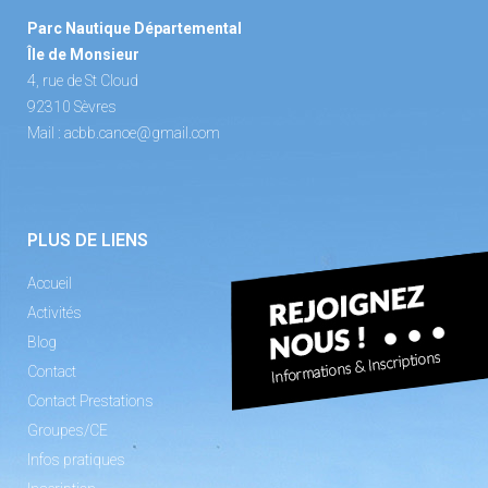
Parc Nautique Départemental
Île de Monsieur
4, rue de St Cloud
92310 Sèvres
Mail :
acbb.canoe@gmail.com
PLUS DE LIENS
Accueil
Activités
Blog
Contact
Contact Prestations
Groupes/CE
Infos pratiques