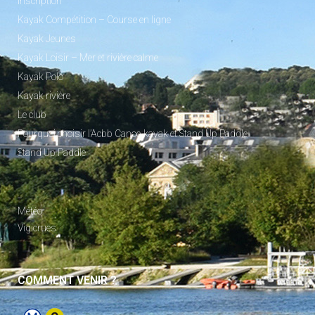
Inscription
Kayak Compétition – Course en ligne
Kayak Jeunes
Kayak Loisir – Mer et rivière calme
Kayak Polo
Kayak rivière
Le club
Pourquoi choisir l’Acbb Canoe-kayak et Stand Up Paddle
Stand Up Paddle
_
Météo
Vigicrues
COMMENT VENIR ?