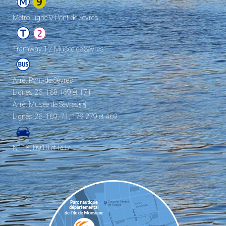
Metro Ligne 9-Pont de Sèvres
Tramway T2-Musée de Sèvres
Arrêt Pont-de-Sèvres
Lignes 26, 160,169 et 171
Arrêt Musée de Sèvres
Lignes 26, 169, 71, 179 279 et 469
N118, D910 et RD7