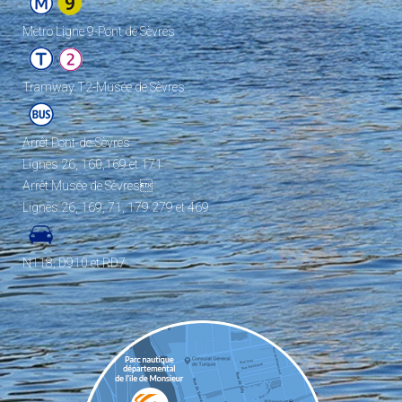
Metro Ligne 9-Pont de Sèvres
Tramway T2-Musée de Sèvres
Arrêt Pont-de-Sèvres
Lignes 26, 160,169 et 171
Arrêt Musée de Sèvres
Lignes 26, 169, 71, 179 279 et 469
N118, D910 et RD7