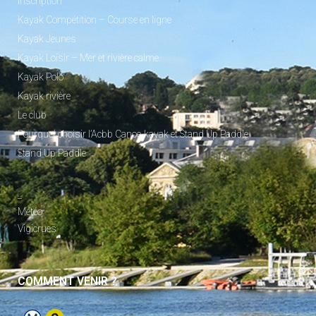
Inscription
Kayak Compétition – Course en ligne
Kayak Jeunes
Kayak Loisir – Mer et rivière calme
Kayak Polo
Kayak rivière
Le club
Pourquoi choisir l’Acbb Canoe-kayak et Stand Up Paddle
Stand Up Paddle
_
Météo
Vigicrues
COMMENT VENIR ?