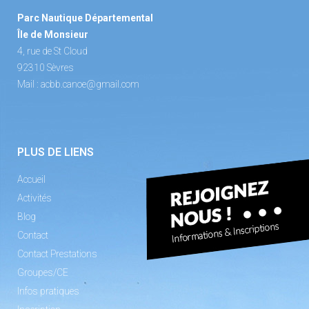
Parc Nautique Départemental
Île de Monsieur
4, rue de St Cloud
92310 Sèvres
Mail :
acbb.canoe@gmail.com
PLUS DE LIENS
Accueil
Activités
Blog
Contact
Contact Prestations
Groupes/CE
Infos pratiques