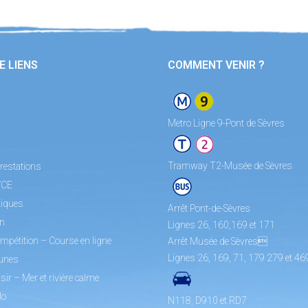
E LIENS
COMMENT VENIR ?
Metro Ligne 9-Pont de Sèvres
Tramway T2-Musée de Sèvres
restations
/CE
tiques
Arrêt Pont-de-Sèvres
on
Lignes 26, 160,169 et 171
mpétition – Course en ligne
Arrêt Musée de Sèvres
Lignes 26, 169, 71, 179 279 et 46
unes
sir – Mer et rivière calme
lo
N118, D910 et RD7