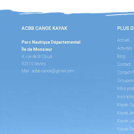
ACBB CANOE KAYAK
PLUS D
Accueil
Parc Nautique Départemental
Activités
Île de Monsieur
Blog
4, rue de St Cloud
92310 Sèvres
Contact
Mail :
acbb.canoe@gmail.com
Contact P
Groupes
Infos pra
Inscripti
Kayak Co
Kayak Je
Kayak Loi
Kayak Po