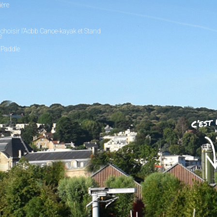
ière
choisir l’Acbb Canoe-kayak et Stand
e
 Paddle