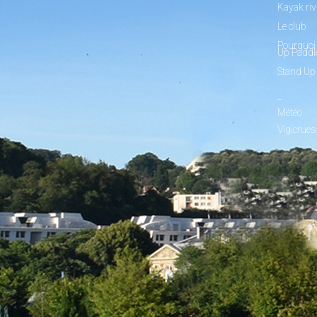
Kayak riv
Le club
Pourquoi 
Up Paddl
Stand Up
_
Météo
Vigicrues