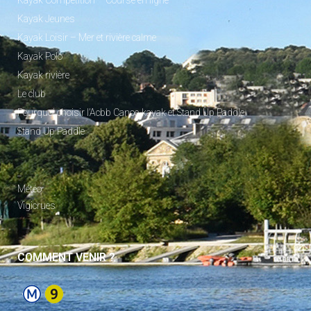
Kayak Compétition – Course en ligne
Kayak Jeunes
Kayak Loisir – Mer et rivière calme
Kayak Polo
Kayak rivière
Le club
Pourquoi choisir l’Acbb Canoe-kayak et Stand Up Paddle
Stand Up Paddle
_
Météo
Vigicrues
COMMENT VENIR ?