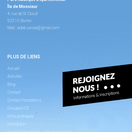
Île de Monsieur
4, rue de St Cloud
92310 Sèvres
Mail :
acbb.canoe@gmail.com
PLUS DE LIENS
Accueil
Activités
Blog
Contact
Contact Prestations
Groupes/CE
Infos pratiques
Inscription