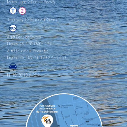
Metro Ligne 9-Pont de Sèvres
Tramway T2-Musée de Sèvres
Arrêt Pont-de-Sèvres
Lignes 26, 160,169 et 171
Arrêt Musée de Sèvres
Lignes 26, 169, 71, 179 279 et 469
N118, D910 et RD7