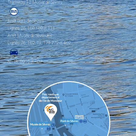
Tramway T2-Musée de Sèvres
Arrêt Pont-de-Sèvres
Lignes 26, 160,169 et 171
Arrêt Musée de Sèvres
Lignes 26, 169, 71, 179 279 et 469
N118, D910 et RD7