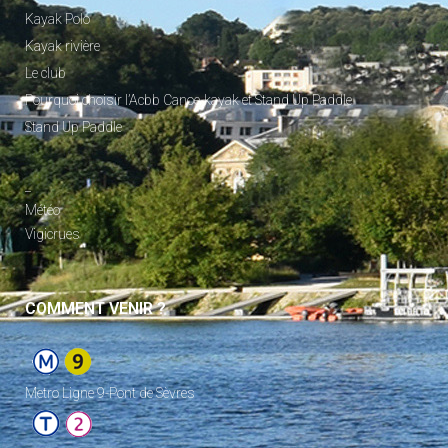
Kayak Polo
Kayak rivière
Le club
Pourquoi choisir l’Acbb Canoe-kayak et Stand Up Paddle
Stand Up Paddle
_
Météo
Vigicrues
COMMENT VENIR ?
Metro Ligne 9-Pont de Sèvres