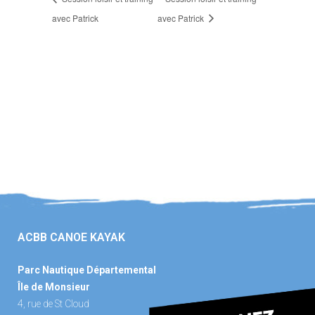
avec Patrick
avec Patrick
ACBB CANOE KAYAK
Parc Nautique Départemental
Île de Monsieur
4, rue de St Cloud