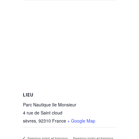
LIEU
Parc Nautique Ile Monsieur
4 rue de Saint cloud
sèvres
,
92310
France
+ Google Map
Session loisir et training
Session loisir et training