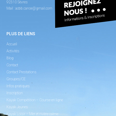
92310 Sèvres
Mail :
acbb.canoe@gmail.com
PLUS DE LIENS
Accueil
Activités
Blog
Contact
Contact Prestations
Groupes/CE
Infos pratiques
Inscription
Kayak Compétition – Course en ligne
Kayak Jeunes
Kayak Loisir – Mer et rivière calme